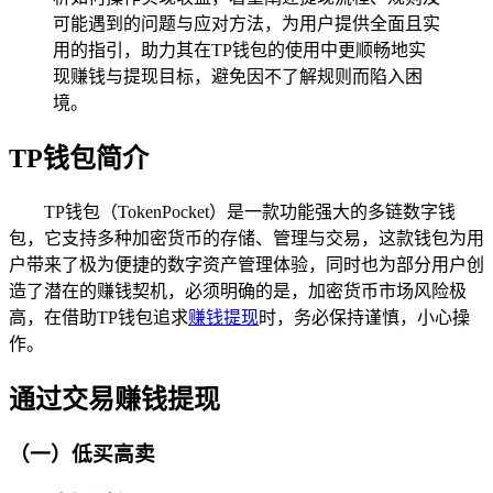
可能遇到的问题与应对方法，为用户提供全面且实
用的指引，助力其在TP钱包的使用中更顺畅地实
现赚钱与提现目标，避免因不了解规则而陷入困
境。
TP钱包简介
TP钱包（TokenPocket）是一款功能强大的多链数字钱
包，它支持多种加密货币的存储、管理与交易，这款钱包为用
户带来了极为便捷的数字资产管理体验，同时也为部分用户创
造了潜在的赚钱契机，必须明确的是，加密货币市场风险极
高，在借助TP钱包追求
赚钱提现
时，务必保持谨慎，小心操
作。
通过交易赚钱提现
（一）低买高卖