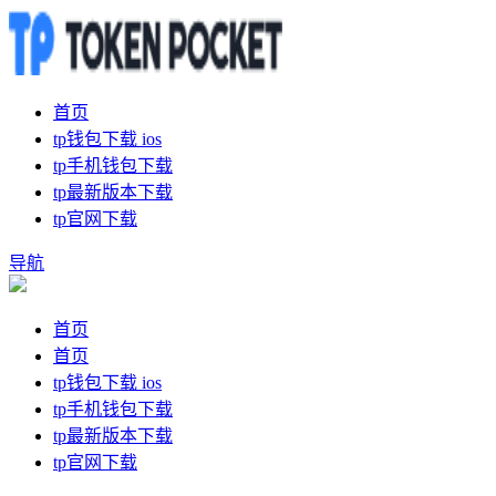
首页
tp钱包下载 ios
tp手机钱包下载
tp最新版本下载
tp官网下载
导航
首页
首页
tp钱包下载 ios
tp手机钱包下载
tp最新版本下载
tp官网下载