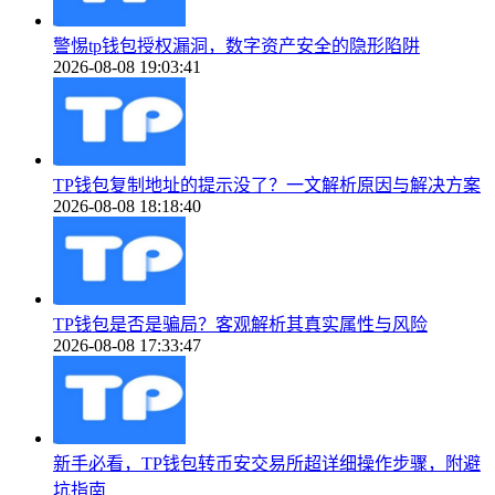
警惕tp钱包授权漏洞，数字资产安全的隐形陷阱
2026-08-08 19:03:41
TP钱包复制地址的提示没了？一文解析原因与解决方案
2026-08-08 18:18:40
TP钱包是否是骗局？客观解析其真实属性与风险
2026-08-08 17:33:47
新手必看，TP钱包转币安交易所超详细操作步骤，附避
坑指南