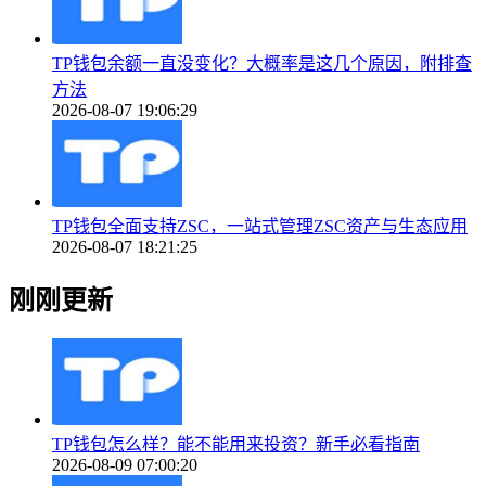
TP钱包余额一直没变化？大概率是这几个原因，附排查
方法
2026-08-07 19:06:29
TP钱包全面支持ZSC，一站式管理ZSC资产与生态应用
2026-08-07 18:21:25
刚刚更新
TP钱包怎么样？能不能用来投资？新手必看指南
2026-08-09 07:00:20