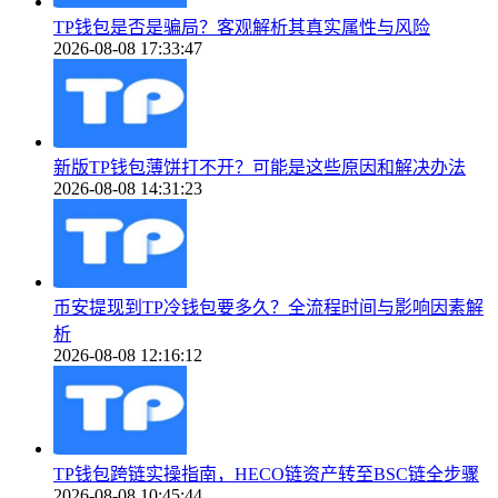
TP钱包是否是骗局？客观解析其真实属性与风险
2026-08-08 17:33:47
新版TP钱包薄饼打不开？可能是这些原因和解决办法
2026-08-08 14:31:23
币安提现到TP冷钱包要多久？全流程时间与影响因素解
析
2026-08-08 12:16:12
TP钱包跨链实操指南，HECO链资产转至BSC链全步骤
2026-08-08 10:45:44