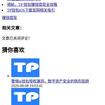
揭秘，TP 钱包赚钱提现全攻略
TP钱包iOS下载官网相关指引
赚钱提现
相关文章：
文章已关闭评论！
猜你喜欢
警惕tp钱包授权漏洞，数字资产安全的隐形陷阱
2026-08-08 19:03:41