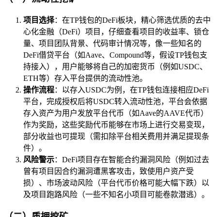
项目选择
：在TP钱包的DeFi板块，精心筛选优质的去中
心化金融（DeFi）项目，仔细查看项目的收益率、锁仓
量、项目团队背景、代码审计情况等，像一些知名的
DeFi借贷平台（如Aave、Compound等，假设TP钱包支
持接入），用户能够将自己的加密货币（例如USDC、
ETH等）存入平台提供的流动性池。
操作流程
：以存入USDC为例，在TP钱包连接相应DeFi
平台，完成授权后将USDC转入流动性池，平台会依据
存入资产为用户发放平台代币（如Aave的AAVE代币）
作为奖励，这些奖励代币能够在市场上进行交易变现，
部分收益也可提现（需扣除平台相关费用并满足提现条
件）。
风险警示
：DeFi项目存在智能合约漏洞风险（例如过去
曾有项目因合约漏洞遭黑客攻击，致使用户资产受
损）、市场波动风险（平台代币价格可能大幅下跌）以
及项目跑路风险（一些不知名小项目可能卷款潜逃）。
（二）质押挖矿